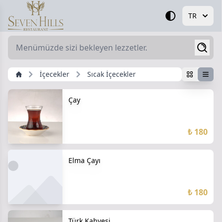
TR
İçecekler
Sıcak İçecekler
Çay
₺ 180
Elma Çayı
₺ 180
Türk Kahvesi