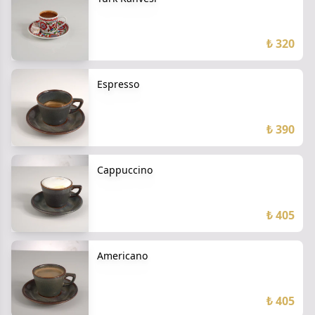
₺ 320
Espresso
₺ 390
Cappuccino
₺ 405
Americano
₺ 405