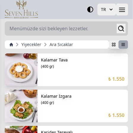
TR
Open
Yiyecekler
Ara Sıcaklar
Kalamar Tava
(400 gr)
₺ 1.550
Kalamar Izgara
(400 gr)
₺ 1.550
Karides Tereyalı